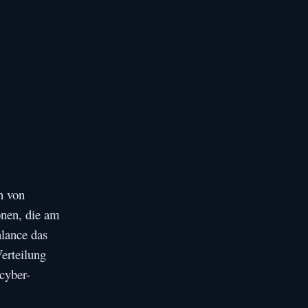
n von
ionen, die am
lance das
erteilung
cyber-