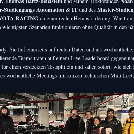
r. Thomas Bartz-Beielstein
Noah 
und seinem Doktoranden
r-Studiengangs Automation & IT
Master-Studien
und des
YOTA RACING
an einer realen Herausforderung: Wie train
n wichtigsten Szenarien funktionieren ohne Qualität in den hä
y: Sie lief einerseits auf realen Daten und als wöchentliche,
dierende-Teams traten auf einem Live-Leaderboard gegeneina
ür einen verdeckten Testsplit ein und sahen sofort, wie sich
 es wöchentliche Meetings mit kurzen technischen Mini-Lect