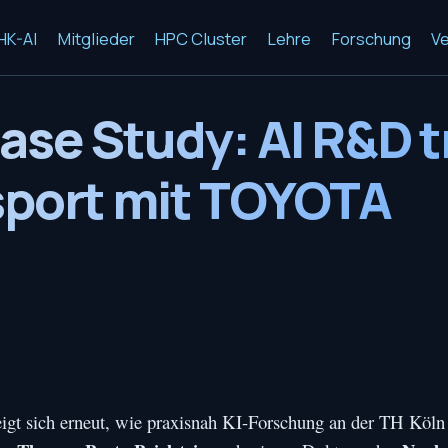
HK-AI
Mitglieder
HPC Cluster
Lehre
Forschung
Ve
ase Study: AI R&D tr
sport mit TOYOTA
gt sich erneut, wie praxisnah KI-Forschung an der TH Köln 