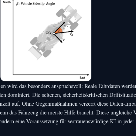
onen wird das besonders anspruchsvoll: Reale Fahrdaten werde
ien dominiert. Die seltenen, sicherheitskritischen Driftsituat
einzelt auf. Ohne Gegenmaßnahmen verzerrt diese Daten-Imba
enn das Fahrzeug die meiste Hilfe braucht. Diese ungleiche V
sondern eine Voraussetzung für vertrauenswürdige KI in jeder 