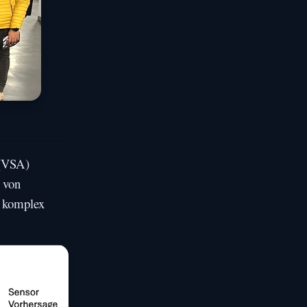
 (VSA)
s von
, komplex