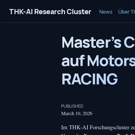
THK-AI Research Cluster
News
Über T
Master’s C
auf Motor
RACING
PUBLISHED
March 10, 2026
Im THK-AI Forschungscluster zei