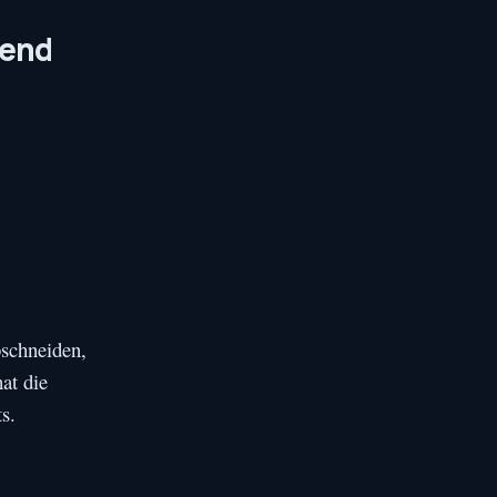
nend
bschneiden,
at die
s.