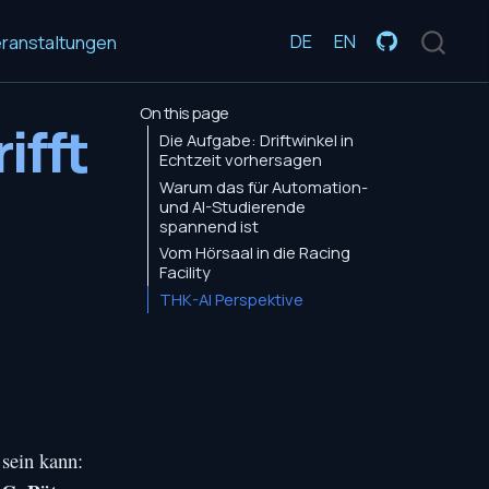
DE
EN
ranstaltungen
On this page
ifft
Die Aufgabe: Driftwinkel in
Echtzeit vorhersagen
Warum das für Automation-
und AI-Studierende
spannend ist
Vom Hörsaal in die Racing
Facility
THK-AI Perspektive
sein kann: