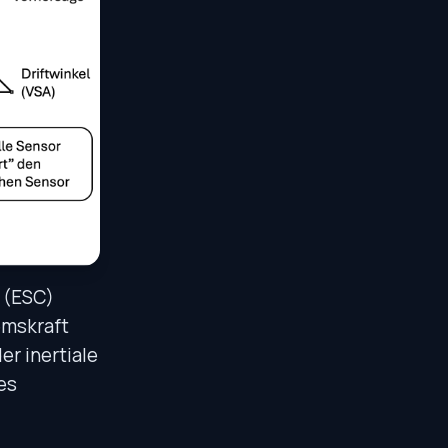
 (ESC)
emskraft
er inertiale
es