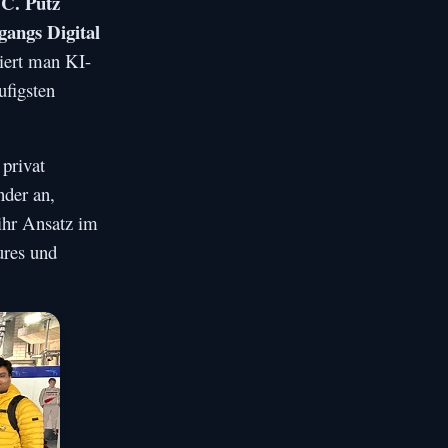
C. Pütz
gangs Digital
iert man KI-
ufigsten
 privat
nder an,
 ihr Ansatz im
ures und