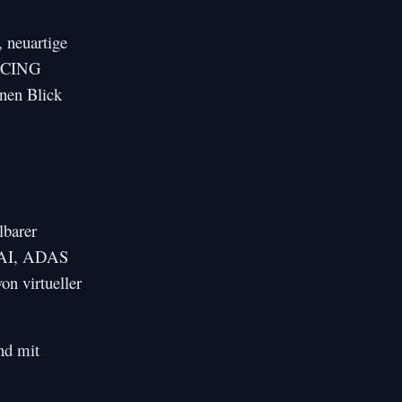
, neuartige
RACING
inen Blick
lbarer
d AI, ADAS
on virtueller
nd mit