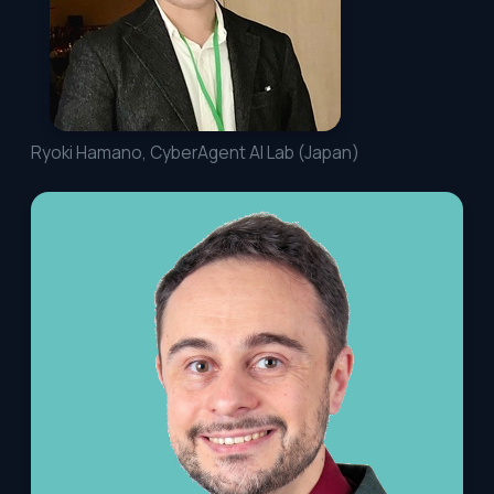
Ryoki Hamano, CyberAgent AI Lab (Japan)