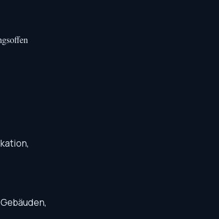
ngsoffen
kation,
n Gebäuden,