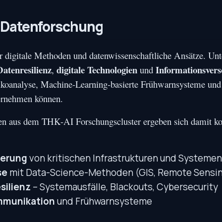
d Datenforschung
ür digitale Methoden und datenwissenschaftliche Ansätze. Unt
Datenresilienz
digitale Technologien
Informationsver
,
und
isikoanalyse, Machine-Learning-basierte Frühwarnsysteme und
ernehmen können.
ren aus dem THK-AI Forschungscluster ergeben sich damit ko
ierung
von kritischen Infrastrukturen und Systemen
se
mit Data-Science-Methoden (GIS, Remote Sensin
silienz
– Systemausfälle, Blackouts, Cybersecurity
mmunikation
und Frühwarnsysteme