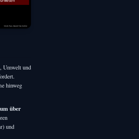
t, Umwelt und
ordert.
ume hinweg
 um über
oren
r) und