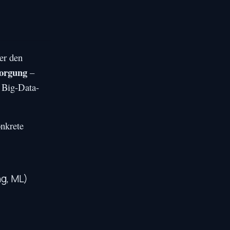
er den
sorgung
–
 Big-Data-
nkrete
g, ML)