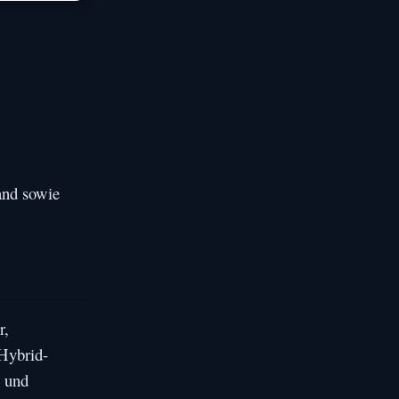
and sowie
r,
Hybrid-
n und