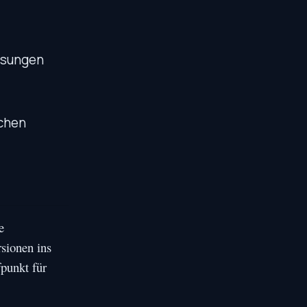
Lösungen
schen
e
sionen ins
punkt für