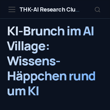
THK-AI Research Cluster
KI-Brunch im AI
Village:
Wissens-
Häppchen rund
um KI