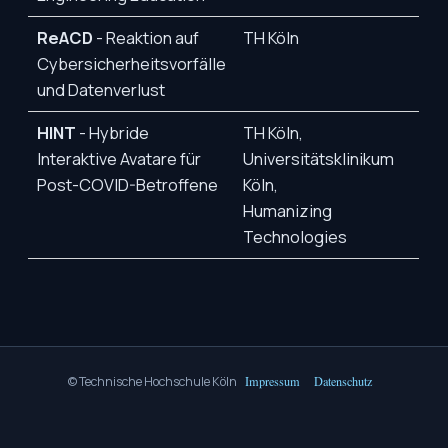
ReACD
- Reaktion auf
TH Köln
Cybersicherheitsvorfälle
und Datenverlust
HINT
- Hybride
TH Köln,
Interaktive Avatare für
Universitätsklinikum
Post-COVID-Betroffene
Köln,
Humanizing
Technologies
© Technische Hochschule Köln
Impressum
Datenschutz