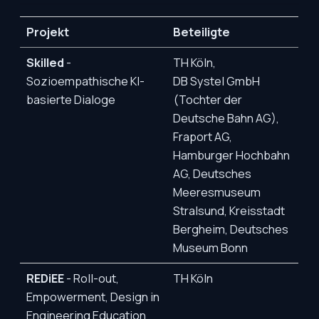
Projekt
Beteiligte
Skilled
-
TH Köln,
Sozioempathische KI-
DB Systel GmbH
basierte Dialoge
(Tochter der
Deutsche Bahn AG),
Fraport AG,
Hamburger Hochbahn
AG, Deutsches
Meeresmuseum
Stralsund, Kreisstadt
Bergheim, Deutsches
Museum Bonn
REDiEE
- Roll-out,
TH Köln
Empowerment, Design in
Engineering Education