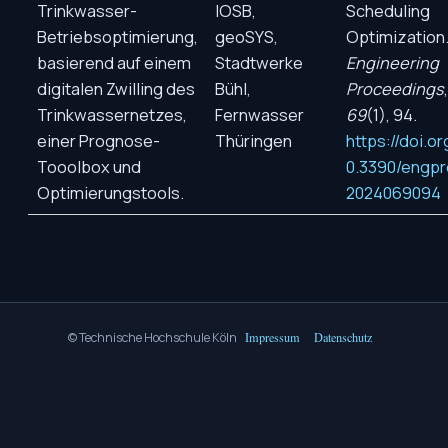
Trinkwasser-
IOSB,
Scheduling
Betriebsoptimierung,
geoSYS,
Optimization
basierend auf einem
Stadtwerke
Engineering
digitalen Zwilling des
Bühl,
Proceedings
,
Trinkwassernetzes,
Fernwasser
69
(1), 94.
einer Prognose-
Thüringen
https://doi.or
Tooolbox und
0.3390/engpr
Optimierungstools.
2024069094
© Technische Hochschule Köln
Impressum
Datenschutz