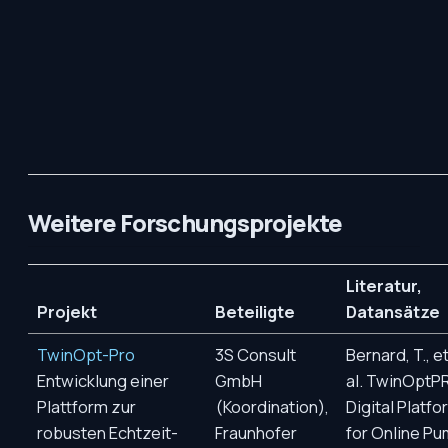
Weitere Forschungsprojekte
Literatur,
Projekt
Beteiligte
Datansätze
TwinOpt-Pro
3S Consult
Bernard, T., e
Entwicklung einer
GmbH
al. TwinOptP
Plattform zur
(Koordination),
Digital Platfo
robusten Echtzeit-
Fraunhofer
for Online P